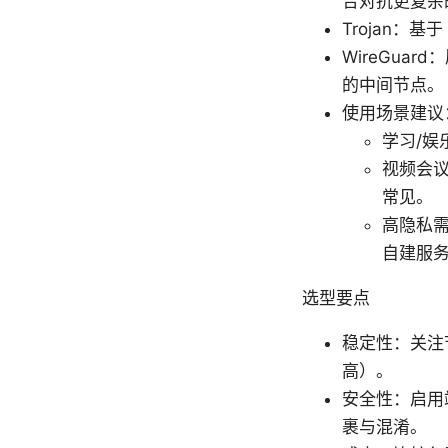
合对抗更复杂
Trojan：
WireGua
的中间节点。
使用场景建议
学习/娱
视频会议
常见。
高隐私需
自建服
选型要点
稳定性：关注
高）。
安全性：启用
裹与混淆。