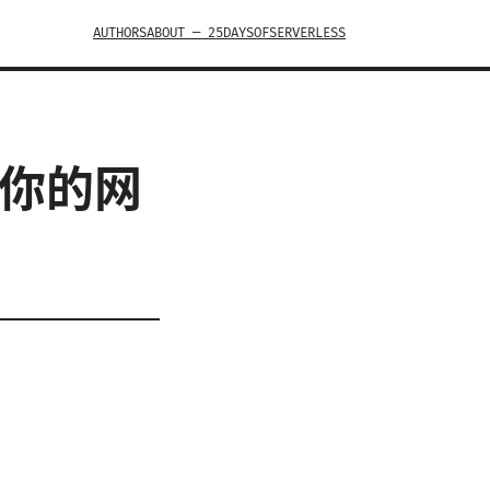
AUTHORS
ABOUT — 25DAYSOFSERVERLESS
让你的网