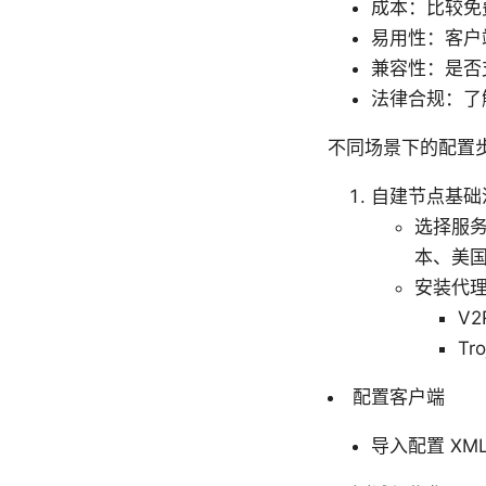
成本：比较免
易用性：客户
兼容性：是否支
法律合规：了
不同场景下的配置
自建节点基础
选择服
本、美
安装代
V2
T
配置客户端
导入配置 XM