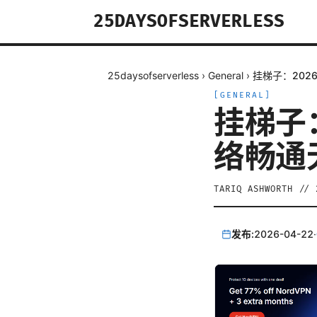
25DAYSOFSERVERLESS
25daysofserverless
›
General
›
挂梯子：20
[
GENERAL
]
挂梯子
络畅通
TARIQ ASHWORTH
//
发布:
2026-04-22
·