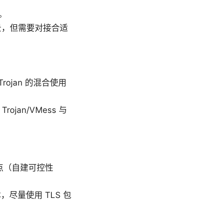
。
场景，但需要对接合适
ojan 的混合使用
an/VMess 与
点（自建可控性
尽量使用 TLS 包