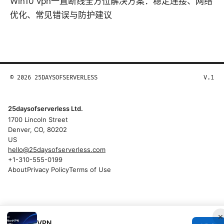
Win10 vpn一直断线全方位解决方案：稳定连接、网络
优化、常见错误与防护建议
© 2026 25DAYSOFSERVERLESS
V.1
25daysofserverless Ltd.
1700 Lincoln Street
Denver, CO, 80202
US
hello@25daysofserverless.com
+1-310-555-0199
About
Privacy Policy
Terms of Use
×
VPN