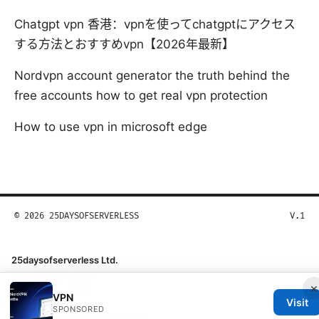
Chatgpt vpn 香港：vpnを使ってchatgptにアクセス
する方法とおすすめvpn【2026年最新】
Nordvpn account generator the truth behind the
free accounts how to get real vpn protection
How to use vpn in microsoft edge
© 2026 25DAYSOFSERVERLESS
V.1
25daysofserverless Ltd.
1700 Lincoln Street
×
Denver, CO, 80202
VPN
Visit
US
SPONSORED
hello@25daysofserverless.com