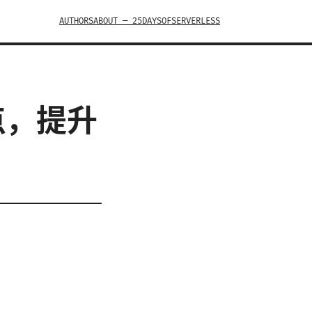
AUTHORS
ABOUT — 25DAYSOFSERVERLESS
点，提升