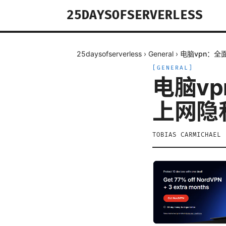
25DAYSOFSERVERLESS
25daysofserverless
›
General
›
电脑vpn：
[
GENERAL
]
电脑v
上网隐
TOBIAS CARMICHAEL