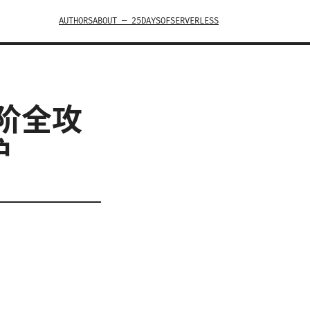
AUTHORS
ABOUT — 25DAYSOFSERVERLESS
阶全攻
护