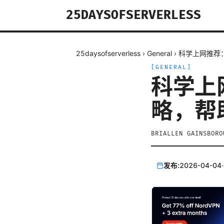
25DAYSOFSERVERLESS
25daysofserverless
›
General
›
科学上网推荐
[
GENERAL
]
科学上
略，帮
BRIALLEN GAINSBORO
发布:
2026-04-04
·