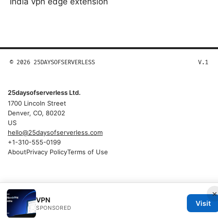
India vpn edge extension
© 2026 25DAYSOFSERVERLESS
V.1
25daysofserverless Ltd.
1700 Lincoln Street
Denver, CO, 80202
US
hello@25daysofserverless.com
+1-310-555-0199
About
Privacy Policy
Terms of Use
×
VPN
Visit
SPONSORED