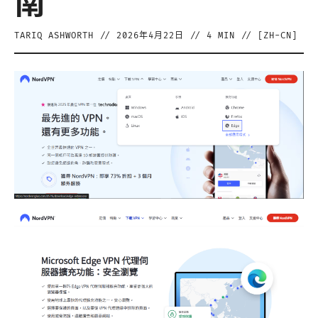
南
TARIQ ASHWORTH
//
2026年4月22日
//
4
MIN // [
ZH-CN
]