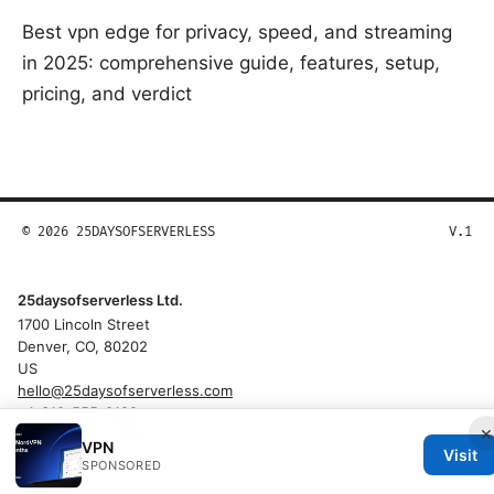
Best vpn edge for privacy, speed, and streaming
in 2025: comprehensive guide, features, setup,
pricing, and verdict
© 2026 25DAYSOFSERVERLESS
V.1
25daysofserverless Ltd.
1700 Lincoln Street
Denver, CO, 80202
US
hello@25daysofserverless.com
+1-310-555-0199
×
About
Privacy Policy
Terms of Use
VPN
Visit
SPONSORED