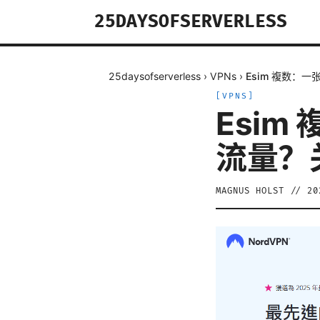
25DAYSOFSERVERLESS
25daysofserverless
›
VPNs
›
Esim 複数：
[
VPNS
]
Esi
流量？
MAGNUS HOLST
//
2