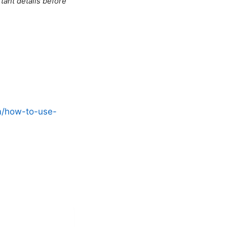
tant details before
m/how-to-use-