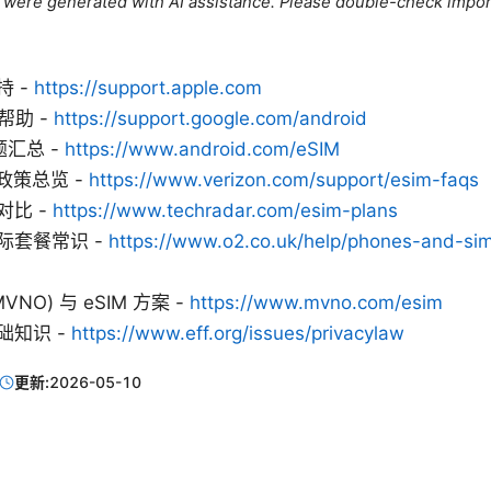
le were generated with AI assistance. Please double-check impor
持 -
https://support.apple.com
方帮助 -
https://support.google.com/android
题汇总 -
https://www.android.com/eSIM
 政策总览 -
https://www.verizon.com/support/esim-faqs
对比 -
https://www.techradar.com/esim-plans
际套餐常识 -
https://www.o2.co.uk/help/phones-and-si
NO) 与 eSIM 方案 -
https://www.mvno.com/esim
础知识 -
https://www.eff.org/issues/privacylaw
更新:
2026-05-10