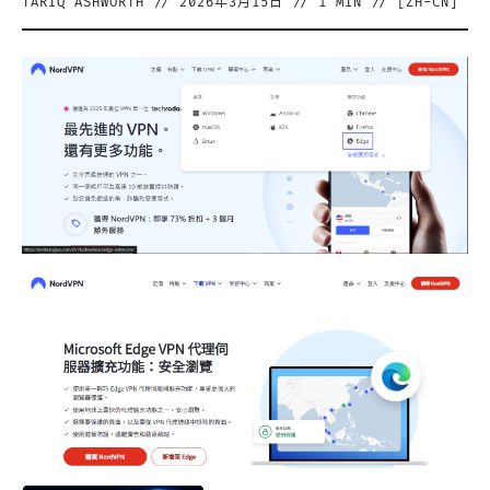
TARIQ ASHWORTH
//
2026年3月15日
//
1
MIN // [
ZH-CN
]