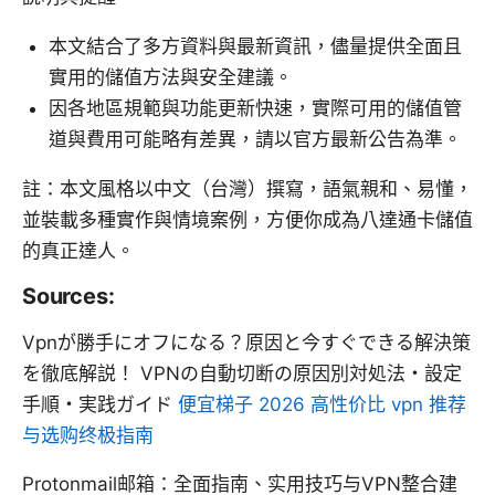
本文結合了多方資料與最新資訊，儘量提供全面且
實用的儲值方法與安全建議。
因各地區規範與功能更新快速，實際可用的儲值管
道與費用可能略有差異，請以官方最新公告為準。
註：本文風格以中文（台灣）撰寫，語氣親和、易懂，
並裝載多種實作與情境案例，方便你成為八達通卡儲值
的真正達人。
Sources:
Vpnが勝手にオフになる？原因と今すぐできる解決策
を徹底解説！ VPNの自動切断の原因別対処法・設定
手順・実践ガイド
便宜梯子 2026 高性价比 vpn 推荐
与选购终极指南
Protonmail邮箱：全面指南、实用技巧与VPN整合建