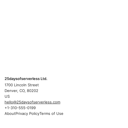
25daysofserverless Ltd.
1700 Lincoln Street
Denver, CO, 80202
US
hello@25daysofserverless.com
+1-310-555-0199
About
Privacy Policy
Terms of Use