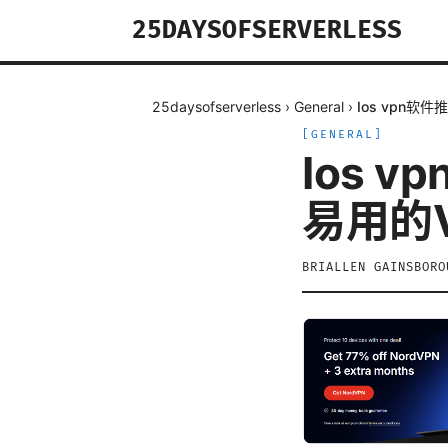
25DAYSOFSERVERLESS
25daysofserverless
›
General
›
Ios vpn
[
GENERAL
]
Ios 
易用的
BRIALLEN GAINSBORO