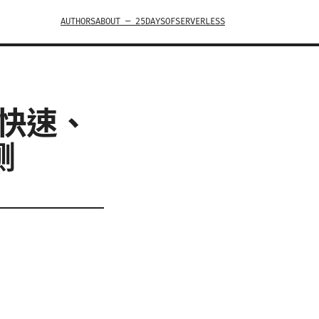
AUTHORS
ABOUT — 25DAYSOFSERVERLESS
、快速、
测