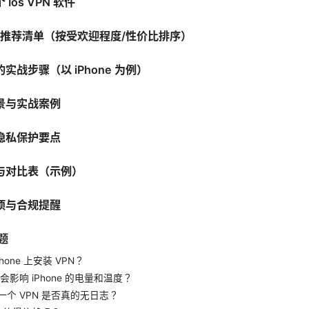
Ios VPN 软件
n软件推荐清单（按受欢迎程度/性价比排序）
实战步骤（以 iPhone 为例）
景与实战案例
隐私保护要点
与对比表（示例）
项与合规提醒
题
hone 上安装 VPN？
不会影响 iPhone 的电量和温度？
一个 VPN 是否真的无日志？