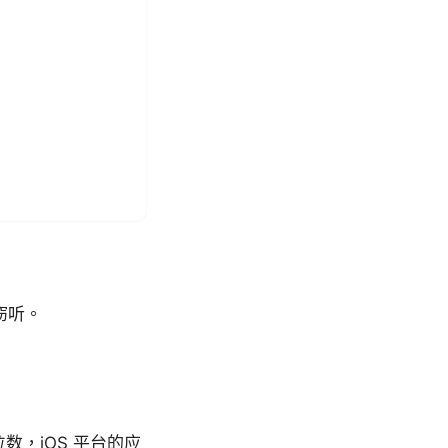
窃听。
数，iOS 平台的应