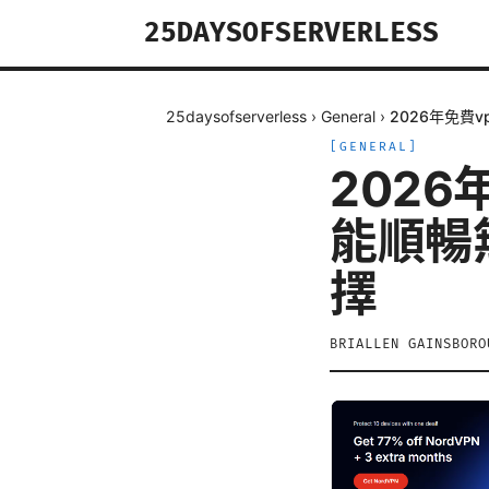
25DAYSOFSERVERLESS
25daysofserverless
›
General
›
2026年免費
[
GENERAL
]
202
能順暢
擇
BRIALLEN GAINSBORO