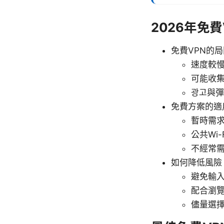
2026年免
免費VPN的
速度較
可能收
광고與
免費方案的適
暫時需
公共Wi-
不經常
如何降低風險
避免輸入
配合瀏
儘量選