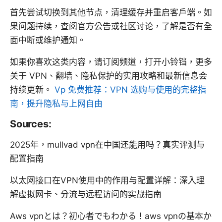
首先尝试切换到其他节点，清理缓存并重启客户端。如
果问题持续，查阅官方公告或社区讨论，了解是否有全
面中断或维护通知。
如果你喜欢这类内容，请订阅频道，打开小铃铛，更多
关于 VPN、翻墙、隐私保护的实用攻略和最新信息会
持续更新。
Vp 免费推荐：VPN 选购与使用的完整指
南，提升隐私与上网自由
Sources:
2025年，mullvad vpn在中国还能用吗？真实评测与
配置指南
以太网接口在VPN使用中的作用与配置详解：深入理
解虚拟网卡、分流与远程访问的实战指南
Aws vpnとは？初心者でもわかる！aws vpnの基本か