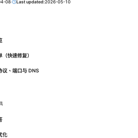
04-08
·
Last updated:
2026-05-10
览
单（快速修复）
议、端口与 DNS
置
具
答
优化