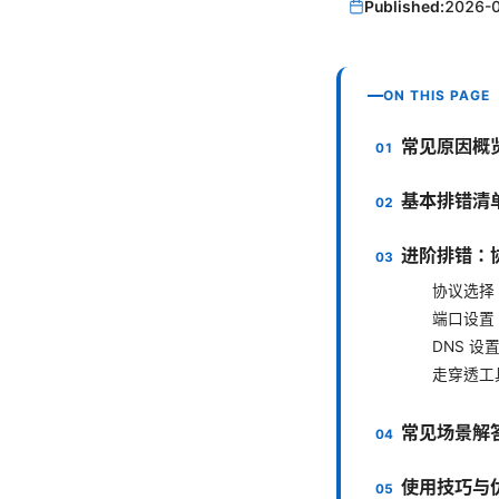
Published:
2026-
ON THIS PAGE
常见原因概
基本排错清
进阶排错：协
协议选择
端口设置
DNS 设
走穿透工
常见场景解
使用技巧与