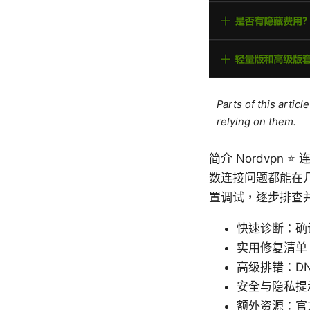
Parts of this artic
relying on them.
简介 Nordvpn
数连接问题都能在
置调试，逐步排查
快速诊断：确认
实用修复清单
高级排错：D
安全与隐私提
额外资源：官