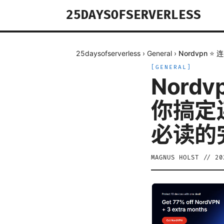
25DAYSOFSERVERLESS
25daysofserverless
›
General
›
Nordvpn
[
GENERAL
]
Nord
你搞定
必读的
MAGNUS HOLST
//
2