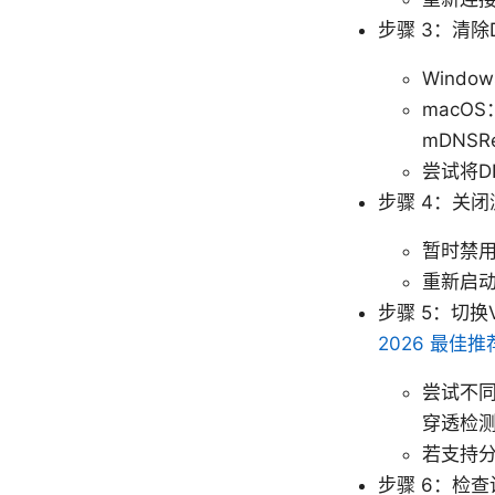
步骤 3：清除
Windo
macOS：在
mDNSRe
尝试将DNS
步骤 4：关
暂时禁
重新启
步骤 5：切
2026 最佳
尝试不同的
穿透检
若支持分流
步骤 6：检