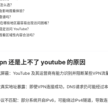
议怎么选？
会影响观看体验？
N靠谱吗？
be 在哪些地区最容易出现访问困难？
定访问 YouTube？
N观看区域性内容合法吗？
n 还是上不了 youtube 的原因
或屏蔽：YouTube 及其运营商有能力识别并阻断某些VPN
导致真实地址暴露：即使VPN连接成功，DNS请求仍可能经过
与协议不匹配：部分系统开启IPv6，可能绕过IPv4隧道，导