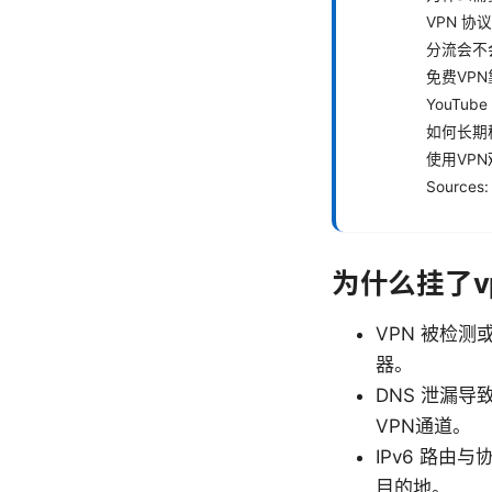
VPN 协
分流会不
免费VP
YouTu
如何长期稳
使用VP
Sources:
为什么挂了vp
VPN 被检测
器。
DNS 泄漏
VPN通道。
IPv6 路由
目的地。