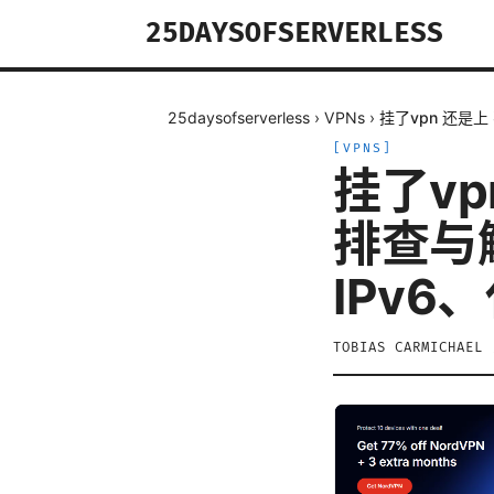
25DAYSOFSERVERLESS
25daysofserverless
›
VPNs
›
挂了vpn 还是上
[
VPNS
]
挂了vp
排查与
IPv6
TOBIAS CARMICHAEL