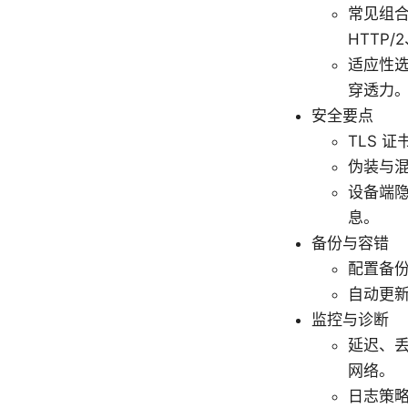
常见组合包
HTTP
适应性选
穿透力
安全要点
TLS 
伪装与
设备端
息。
备份与容错
配置备
自动更
监控与诊断
延迟、
网络。
日志策