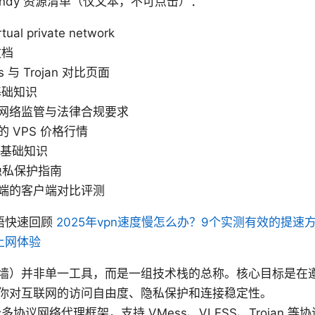
andy 资源清单（仅文本，不可点击）：
ual private network
文档
s 与 Trojan 对比页面
 基础知识
网络监管与法律合规要求
 VPS 价格行情
关基础知识
隐私保护指南
端的客户端对比评测
语快速回顾
2025年vpn速度慢怎么办？9个实测有效的提速
上网体验
墙）并非单一工具，而是一组技术栈的总称。核心目标是在
你对互联网的访问自由度、隐私保护和连接稳定性。
一个多协议网络代理框架，支持 VMess、VLESS、Trojan 