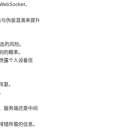
ebSocket、
装与伪装混淆来提升
人攻击的风险。
别的概率。
泄露个人设备信
恢复。
。
、服务端还是中间
排错所需的信息。