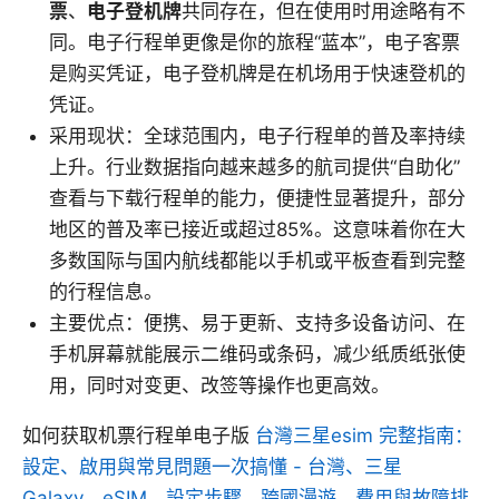
票
、
电子登机牌
共同存在，但在使用时用途略有不
同。电子行程单更像是你的旅程“蓝本”，电子客票
是购买凭证，电子登机牌是在机场用于快速登机的
凭证。
采用现状：全球范围内，电子行程单的普及率持续
上升。行业数据指向越来越多的航司提供“自助化”
查看与下载行程单的能力，便捷性显著提升，部分
地区的普及率已接近或超过85%。这意味着你在大
多数国际与国内航线都能以手机或平板查看到完整
的行程信息。
主要优点：便携、易于更新、支持多设备访问、在
手机屏幕就能展示二维码或条码，减少纸质纸张使
用，同时对变更、改签等操作也更高效。
如何获取机票行程单电子版
台灣三星esim 完整指南：
設定、啟用與常見問題一次搞懂 - 台灣、三星
Galaxy、eSIM、設定步驟、跨國漫遊、費用與故障排