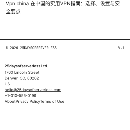
Vpn china 在中国的实用VPN指南：选择、设置与安
全要点
© 2026 25DAYSOFSERVERLESS
V.1
25daysofserverless Ltd.
1700 Lincoln Street
Denver, CO, 80202
US
hello@25daysofserverless.com
+1-310-555-0199
About
Privacy Policy
Terms of Use