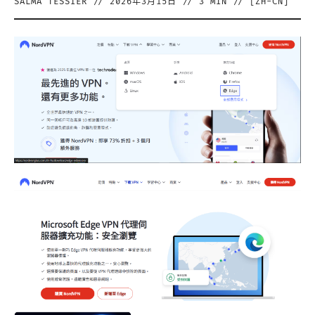
SALMA TESSIER
//
2026年3月15日
//
3
MIN // [
ZH-CN
]