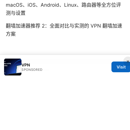
macOS、iOS、Android、Linux、路由器等全方位评
测与设置
翻墙加速器推荐 2：全面对比与实测的 VPN 翻墙加速
方案
×
VPN
Visit
SPONSORED
© 2026 25DAYSOFSERVERLESS
V.1
25daysofserverless Ltd.
1700 Lincoln Street
Denver, CO, 80202
US
hello@25daysofserverless.com
+1-310-555-0199
About
Privacy Policy
Terms of Use