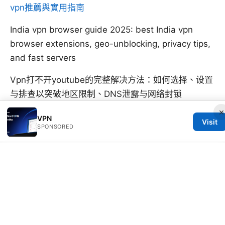
vpn推薦與實用指南
India vpn browser guide 2025: best India vpn
browser extensions, geo-unblocking, privacy tips,
and fast servers
Vpn打不开youtube的完整解决方法：如何选择、设置
与排查以突破地区限制、DNS泄露与网络封锁
×
VPN
Visit
SPONSORED
© 2026 25DAYSOFSERVERLESS
V.1
25daysofserverless Ltd.
1700 Lincoln Street
Denver, CO, 80202
US